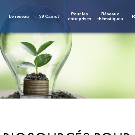
Pour les
Réseaux
Le réseau
39 Carnot
R
Navigation
entreprises
thématiques
principale