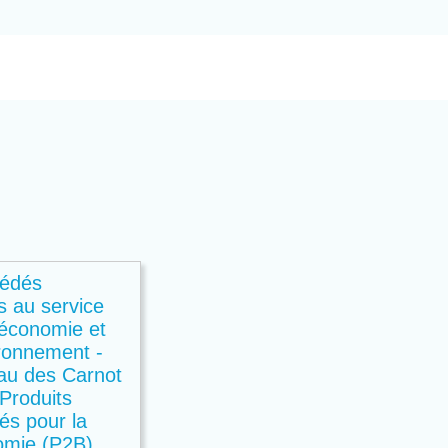
cédés
s au service
oéconomie et
ironnement -
au des Carnot
 Produits
és pour la
omie (P2B)