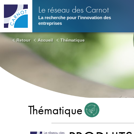
Aller
Le réseau des Carnot
au
contenu
La recherche pour l’innovation des
principal
entreprises
Retour
Accueil
Thématique
Thématique