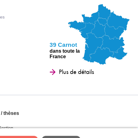
ues
39 Carnot
dans toute la
France
Plus de détails
 / thèses
Gestion
X