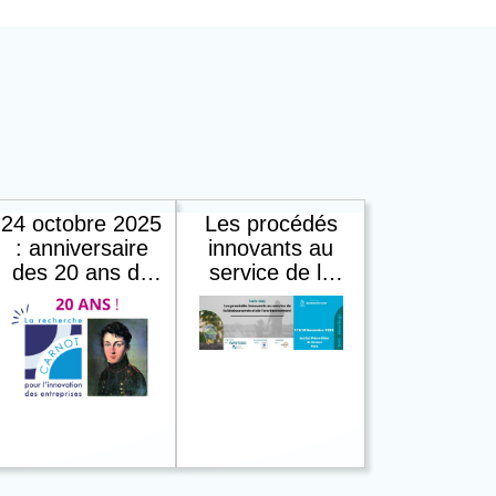
24 octobre 2025
Les procédés
: anniversaire
innovants au
des 20 ans du
service de la
premier appel
bioéconomie et
Carnot, un
de
réseau au
l'environnement
service de
- Le Réseau des
l’innovation
Carnot pour les
partenariale
Produits
Biosourcés pour
la Bioéconomie
(P2B)