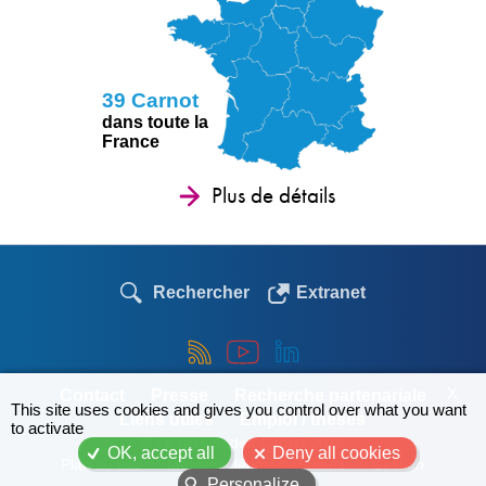
39 Carnot
dans toute la
France
Plus de détails
Rechercher
Extranet
X
Contact
Presse
Recherche partenariale
This site uses cookies and gives you control over what you want
Liens utiles
Emploi / thèses
to activate
© Le réseau des Carnot 2026
OK, accept all
Deny all cookies
Plan du site
Mentions légales - Statuts
Gestion
Personalize