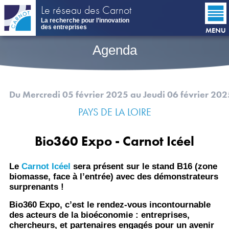
Aller
Le réseau des Carnot
au
La recherche pour l’innovation
contenu
des entreprises
MENU
principal
Agenda
Du Mercredi 05 février 2025
au Jeudi 06 février 202
PAYS DE LA LOIRE
Bio360 Expo - Carnot Icéel
Le
Carnot Icéel
sera présent sur le stand B16 (zone
biomasse, face à l’entrée) avec des démonstrateurs
surprenants !
Bio360 Expo, c’est le rendez-vous incontournable
des acteurs de la bioéconomie : entreprises,
chercheurs, et partenaires engagés pour un avenir