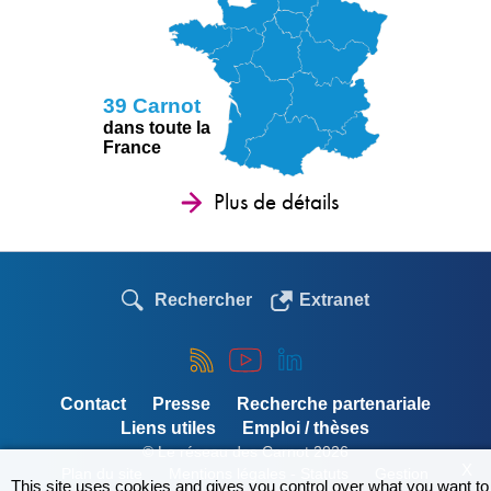
39 Carnot
dans toute la
France
Plus de détails
Rechercher
Extranet
Contact
Presse
Recherche partenariale
Liens utiles
Emploi / thèses
© Le réseau des Carnot 2026
X
Plan du site
Mentions légales - Statuts
Gestion
This site uses cookies and gives you control over what you want to