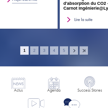
d'absorption du CO2 
Carnot Ingénierie@L
Lire la suite
1
2
3
4
5
Page
Page
Page
Page
Page
Pagination
courante
Actus
Agenda
Success Stories