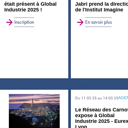
était présent à Global
Jabri prend la directi
Industrie 2025 !
de l'Institut Imagine
Inscription
En savoir plus
Du 11 03 25
au 14 03 25
AGE
Le Réseau des Carno
expose à Global
Industrie 2025 - Eure
Lyon