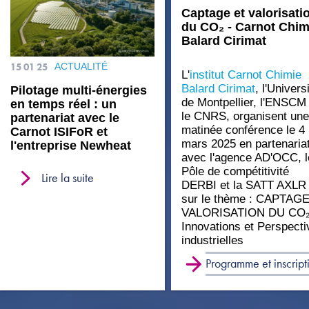
Captage et valorisati
du CO₂ - Carnot Chim
Balard Cirimat
15 01 25
ACTUALITÉ
L'
institut Carnot Chimie
Balard Cirimat
, l'Univers
Pilotage multi-énergies
de Montpellier, l'ENSCM 
en temps réel : un
le CNRS, organisent une
partenariat avec le
matinée conférence le 4
Carnot ISIFoR et
mars 2025 en partenaria
l'entreprise Newheat
avec l'agence AD'OCC, l
Pôle de compétitivité
Lire la suite
DERBI et la SATT AXLR
sur le thème : CAPTAG
VALORISATION DU CO₂
Innovations et Perspecti
industrielles
Programme et inscript