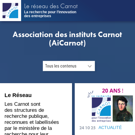
Aller
Le réseau des Carnot
au
La recherche pour l’innovation
contenu
des entreprises
principal
Association des instituts Carnot
(AiCarnot)
Le Réseau
Les Carnot sont
des structures de
recherche publique,
reconnues et labellisées
24 10 25
ACTUALITÉ
par le ministère de la
recherche pour leur