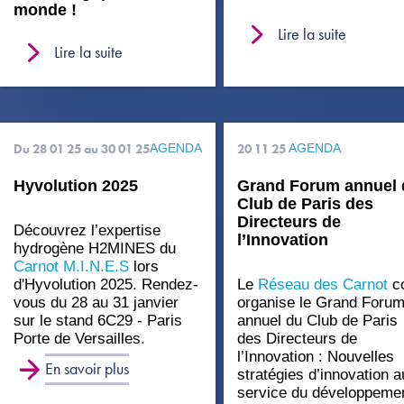
monde !
Lire la suite
Lire la suite
Du 28 01 25
au 30 01 25
AGENDA
20 11 25
AGENDA
Hyvolution 2025
Grand Forum annuel 
Club de Paris des
Directeurs de
Découvrez l’expertise
l’Innovation
hydrogène H2MINES du
Carnot M.I.N.E.S
lors
d'Hyvolution 2025. Rendez-
Le
Réseau des Carnot
c
vous du 28 au 31 janvier
organise le Grand Foru
sur le stand 6C29 - Paris
annuel du Club de Paris
Porte de Versailles.
des Directeurs de
l’Innovation : Nouvelles
En savoir plus
stratégies d’innovation a
service du développeme