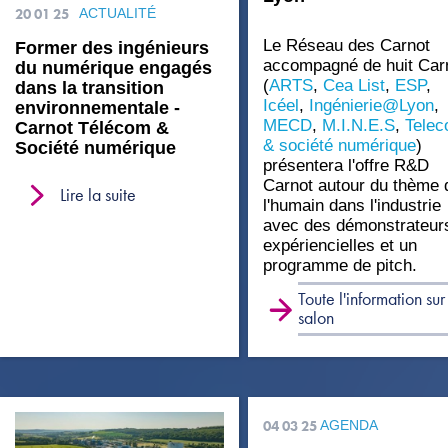
20 01 25
ACTUALITÉ
Le Réseau des Carnot
Former des ingénieurs
accompagné de huit Car
du numérique engagés
(
ARTS
,
Cea List
,
ESP
,
dans la transition
Icéel
,
Ingénierie@Lyon
,
environnementale -
MECD
,
M.I.N.E.S
,
Tele
Carnot Télécom &
& société numérique
)
Société numérique
présentera l'offre R&D
Carnot autour du thème 
Lire la suite
l'humain dans l'industrie
avec des démonstrateur
expériencielles et un
programme de pitch.
Toute l'information sur
salon
04 03 25
AGENDA