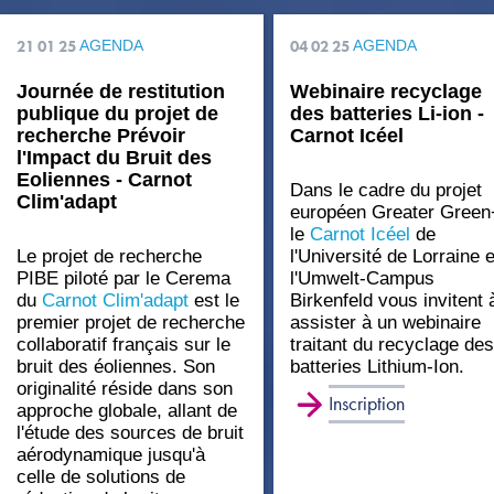
21 01 25
AGENDA
04 02 25
AGENDA
Journée de restitution
Webinaire recyclage
publique du projet de
des batteries Li-ion -
recherche Prévoir
Carnot Icéel
l'Impact du Bruit des
Eoliennes - Carnot
Dans le cadre du projet
Clim'adapt
européen Greater Green
le
Carnot Icéel
de
Le projet de recherche
l'Université de Lorraine e
PIBE piloté par le Cerema
l'Umwelt-Campus
du
Carnot Clim'adapt
est le
Birkenfeld vous invitent 
premier projet de recherche
assister à un webinaire
collaboratif français sur le
traitant du recyclage des
bruit des éoliennes. Son
batteries Lithium-Ion.
originalité réside dans son
Inscription
approche globale, allant de
l'étude des sources de bruit
aérodynamique jusqu'à
celle de solutions de