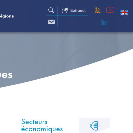
Extranet
égions
ues
Secteurs
économiques