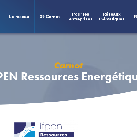
Pour les
Réseaux
Le réseau
39 Carnot
R
Navigation
entreprises
thématiques
principale
Carnot
PEN Ressources Energétiq