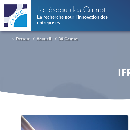
Aller
Le réseau des Carnot
au
contenu
La recherche pour l’innovation des
principal
entreprises
Retour
Accueil
39 Carnot
IF