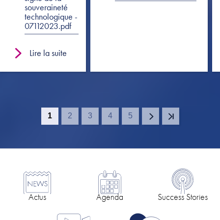
souveraineté
technologique -
07112023.pdf
Lire la suite
1
2
3
4
5
Page
Page
Page
Page
Page
Pagination
courante
Actus
Agenda
Success Stories