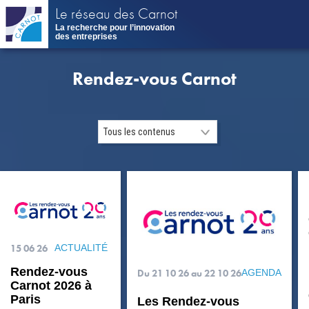
Aller
Le réseau des Carnot
au
La recherche pour l’innovation
contenu
des entreprises
principal
Rendez-vous Carnot
15 06 26
ACTUALITÉ
Rendez-vous
Du 21 10 26
au 22 10 26
AGENDA
Carnot 2026 à
Paris
Les Rendez-vous