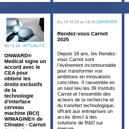
Du 15 10 25
au 16 10 25
AGENDA
Rendez-vous Carnot
2025
03 12 24
ACTUALITÉ
Depuis 18 ans, les Rendez-
ONWARD®
vous Carnot sont
Medical signe un
l’événement incontournable
accord avec le
pour transformer vos
CEA pour
ambitions en innovations
obtenir les
concrètes. Il rassemble en
droits exclusifs
un seul lieu les 39 Instituts
de la
Carnot et l’ensemble des
technologie
acteurs de la recherche et
d’interface
du transfert technologique,
cerveau
offrant aux entreprises un
machine (BCI)
accès direct à des
WIMAGINE® de
solutions de R&D sur
Clinatec - Carnot
mesure.