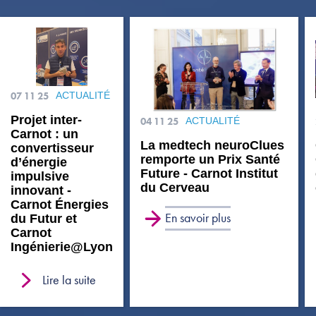
07 11 25
ACTUALITÉ
Projet inter-
04 11 25
ACTUALITÉ
Carnot : un
La medtech neuroClues
convertisseur
remporte un Prix Santé
d’énergie
Future - Carnot Institut
impulsive
du Cerveau
innovant -
Carnot Énergies
En savoir plus
du Futur et
Carnot
Ingénierie@Lyon
Lire la suite