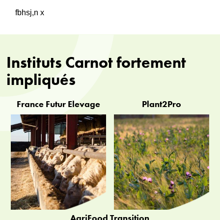
fbhsj,n x
Instituts Carnot fortement
impliqués
France Futur Élevage
Plant2Pro
AgriFood Transition