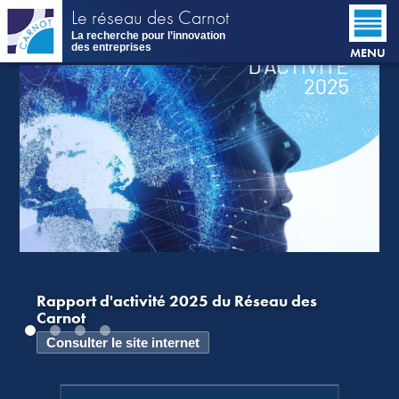
Aller
Le réseau des Carnot
au
La recherche pour l’innovation
contenu
des entreprises
MENU
principal
Rapport d'activité 2025 du Réseau des
Carnot
Consulter le site internet