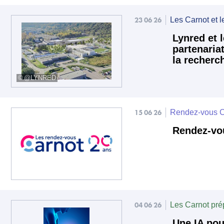
23 06 26
Les Carnot et l
Lynred et 
partenariat
la recherc
@LYNRED
15 06 26
Rendez-vous C
Rendez-vou
04 06 26
Les Carnot prép
Une IA pou