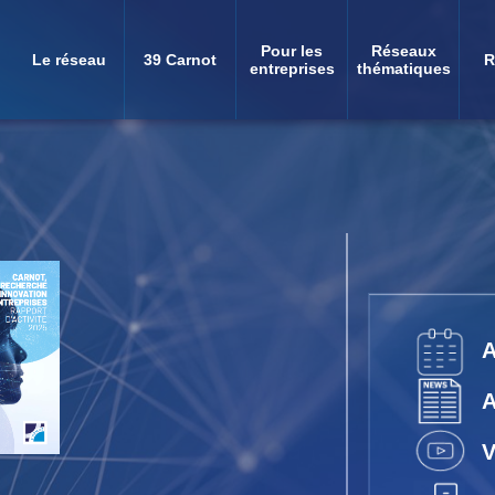
Pour les
Réseaux
Le réseau
39 Carnot
R
Navigation
entreprises
thématiques
principale
V