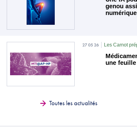
genou assi
numérique
27 05 26
Les Carnot prép
Médicament
une feuill
Toutes les actualités