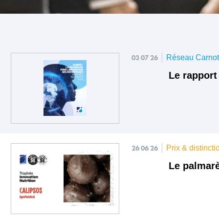
03 07 26
Réseau Carno
Le rapport
26 06 26
Prix & distincti
Le palmarè