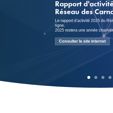
Présentation du 
Carnot
Face aux grands défis économiqu
environnementaux et sociétaux, l
jamais un levier de transformati
accompagnent les entreprises p
scientifiques en solutions concrè
Voir la vidéo
d'emplois.