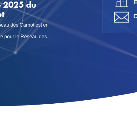
Réseau des
es, industriels,
'innovation est plus que
on. Chaque jour, les Carnot
our transformer les avancées
tes, créatrices de valeur et