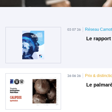
03 07 26
Réseau Carno
Le rapport
26 06 26
Prix & distincti
Le palmarè