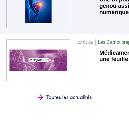
genou assi
numérique
27 05 26
Les Carnot prép
Médicament
une feuill
Toutes les actualités