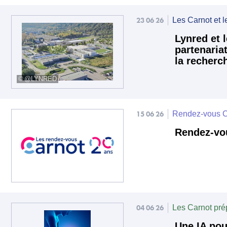
23 06 26
Les Carnot et l
Lynred et 
partenariat
la recherc
@LYNRED
15 06 26
Rendez-vous C
Rendez-vou
04 06 26
Les Carnot prép
Une IA pou