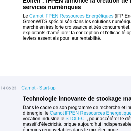
Eolien : IFPEN annonce la création de
services numériques
Le
Carnot IFPEN Ressources Energétiques
(IFP Ene
GreenWITS spécialisée dans les solutions numérique
marché en très forte croissance et très concurrenti
exploitants d’améliorer la conception et l'efficacité 
leviers essentiels pour leur rentabilité.
14 06 23
Carnot - Start-up
Technologie innovante de stockage mass
Dans le cadre de son programme de recherche et inno
d’énergie, le
Carnot IFPEN Ressources Energétiqu
vocation industrielle
STOLECT
, pour accélérer le 
massif d’électricité, brique aujourd’hui indispensa
énergies renouvelables dans le mix électrique.