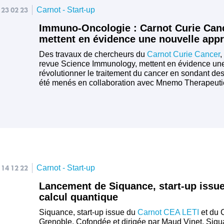
23 02 23
Carnot - Start-up
Immuno-Oncologie : Carnot Curie Can
mettent en évidence une nouvelle app
Des travaux de chercheurs du
Carnot Curie Cancer
,
revue Science Immunology, mettent en évidence une
révolutionner le traitement du cancer en sondant d
été menés en collaboration avec Mnemo Therapeutics
14 12 22
Carnot - Start-up
Lancement de Siquance, start-up issu
calcul quantique
​Siquance, start-up issue du
Carnot CEA LETI
et du 
Grenoble. Cofondée et dirigée par Maud Vinet, Siqua