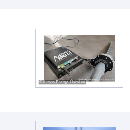
Altrans Energy_Linksium