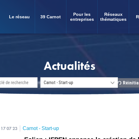
Pour les
Réseaux
Le réseau
39 Carnot
R
Navigation
entreprises
thématiques
principale
Actualités
17 07 23
Carnot - Start-up