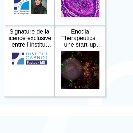
réseau au
licenciée à ABL
service de
Diagnostics
l’innovation
partenariale
Signature de la
Enodia
licence exclusive
Therapeutics :
entre l’Institut
une start-up
Pasteur et ABL
issue du Carnot
Diagnostics
Pasteur MS
pour
révolutionner les
traitements
contre le cancer
et les maladies
inflammatoires