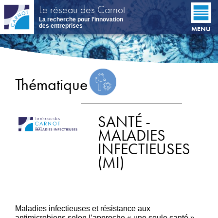
Aller
Le réseau des Carnot
au
La recherche pour l’innovation
contenu
des entreprises
MENU
principal
Thématique
SANTÉ -
MALADIES
INFECTIEUSES
(MI)
Maladies infectieuses et résistance aux
antimicrobiens selon l’approche « une seule santé »