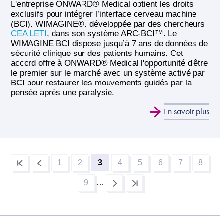
​​L'entreprise ONWARD® Medical obtient les droits
exclusifs pour intégrer l’interface cerveau machine
(BCI), WIMAGINE®, développée par des chercheurs
CEA LETI
, dans son système ARC-BCI™. Le
WIMAGINE BCI dispose jusqu’à 7 ans de données de
sécurité clinique sur des patients humains. Cet
accord offre à ONWARD® Medical l'opportunité d'être
le premier sur le marché avec un système activé par
BCI pour restaurer les mouvements guidés par la
pensée après une paralysie.
En savoir plus
1
2
3
4
5
6
7
8
Page
Page
Page
Page
Page
Page
Page
Page
Pagination
courante
9
…
Page