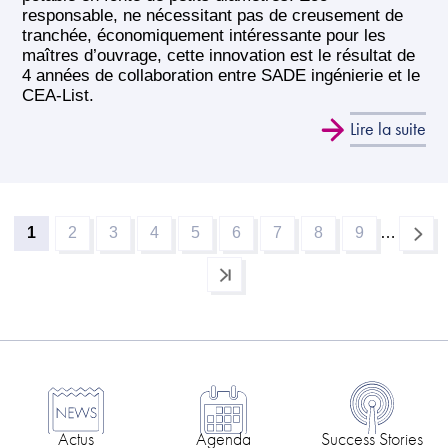
responsable, ne nécessitant pas de creusement de
tranchée, économiquement intéressante pour les
maîtres d’ouvrage, cette innovation est le résultat de
4 années de collaboration entre SADE ingénierie et le
CEA-List.
Lire la suite
1
2
3
4
5
6
7
8
9
…
Page
Page
Page
Page
Page
Page
Page
Page
Page
Pagination
courante
Actus
Agenda
Success Stories