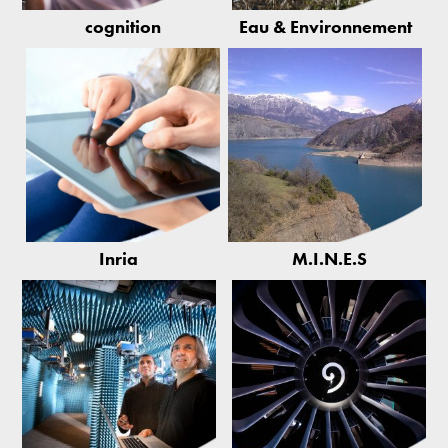
cognition
Eau & Environnement
Inria
M.I.N.E.S