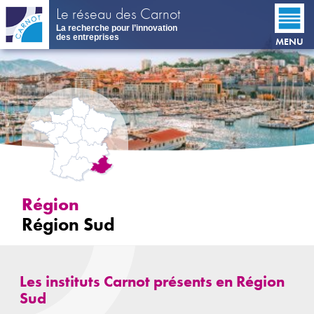
Aller
Le réseau des Carnot
au
La recherche pour l’innovation
contenu
des entreprises
MENU
principal
Région
Région Sud
Les instituts Carnot présents en
Région
Sud