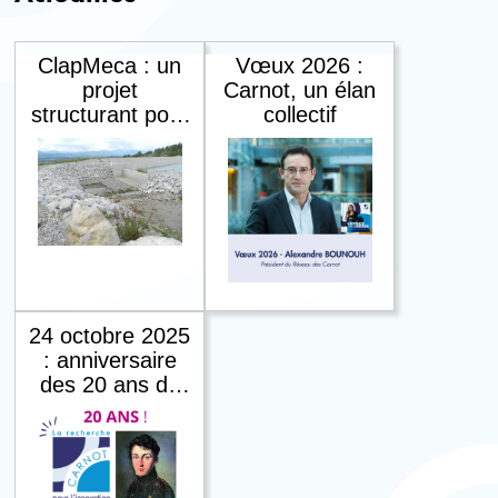
ClapMeca : un
Vœux 2026 :
projet
Carnot, un élan
structurant pour
collectif
comprendre et
renforcer les
sols face à
l’érosion interne
- Carnot Eau &
Environnement
24 octobre 2025
: anniversaire
des 20 ans du
premier appel
Carnot, un
réseau au
service de