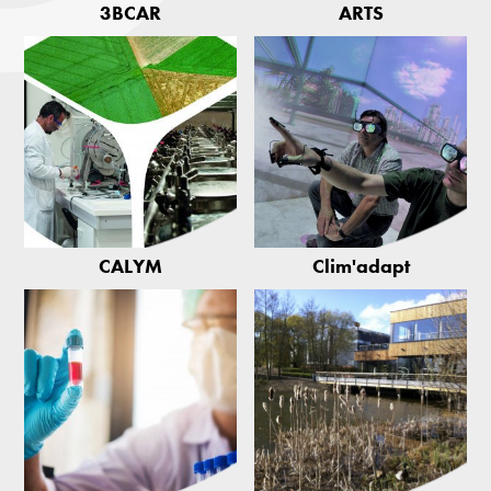
3BCAR
ARTS
CALYM
Clim'adapt